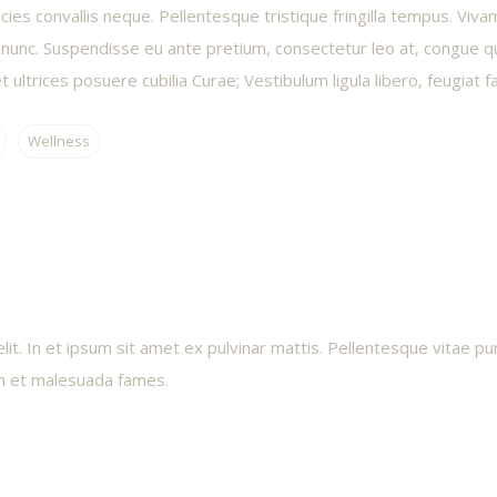
icies convallis neque. Pellentesque tristique fringilla tempus. Viv
t nunc. Suspendisse eu ante pretium, consectetur leo at, congue q
 ultrices posuere cubilia Curae; Vestibulum ligula libero, feugiat fa
Wellness
t. In et ipsum sit amet ex pulvinar mattis. Pellentesque vitae purus
dum et malesuada fames.