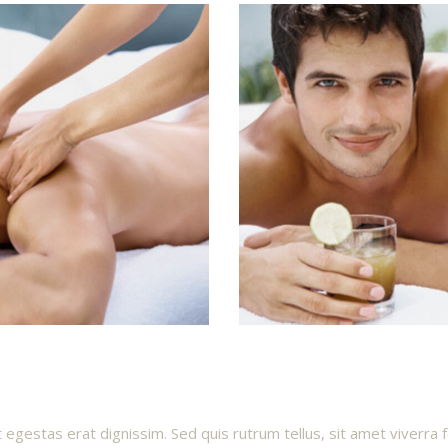
 egestas erat dignissim. Sed quis rutrum tellus, sit amet viverra f