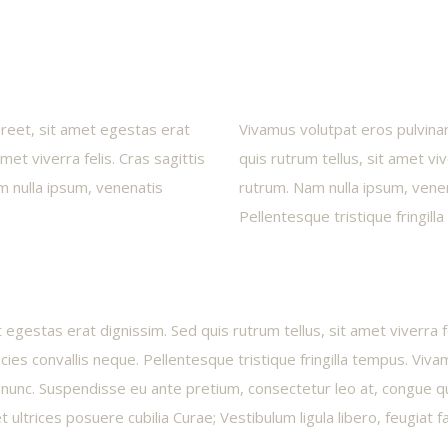
oreet, sit amet egestas erat
Vivamus volutpat eros pulvinar
met viverra felis. Cras sagittis
quis rutrum tellus, sit amet vi
m nulla ipsum, venenatis
rutrum. Nam nulla ipsum, venena
Pellentesque tristique fringill
 egestas erat dignissim. Sed quis rutrum tellus, sit amet viverra f
icies convallis neque. Pellentesque tristique fringilla tempus. Viv
t nunc. Suspendisse eu ante pretium, consectetur leo at, congue q
 ultrices posuere cubilia Curae; Vestibulum ligula libero, feugiat fa