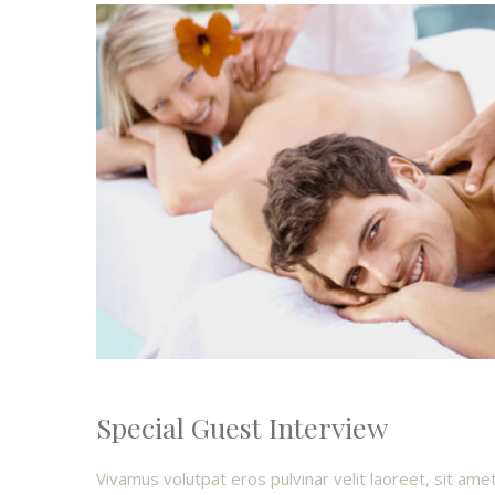
Special Guest Interview
Vivamus volutpat eros pulvinar velit laoreet, sit amet